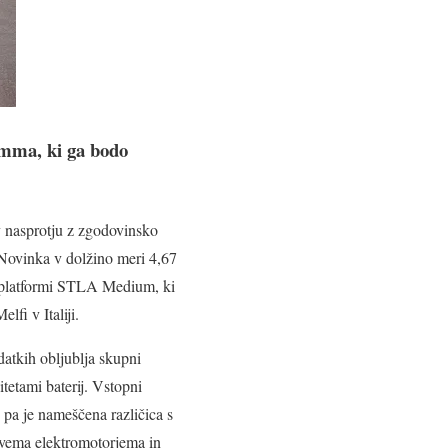
amma, ki ga bodo
v nasprotju z zgodovinsko
 Novinka v dolžino meri 4,67
ni platformi STLA Medium, ki
fi v Italiji.
atkih obljublja skupni
itetami baterij. Vstopni
pa je nameščena različica s
vema elektromotorjema in