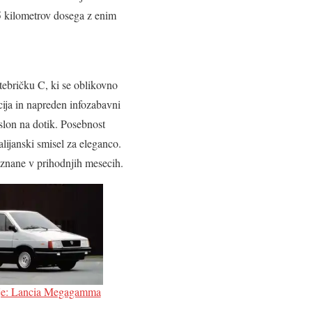
5 kilometrov dosega z enim
tebričku C, ki se oblikovno
cija in napreden infozabavni
slon na dotik. Posebnost
alijanski smisel za eleganco.
znane v prihodnjih mesecih.
ije: Lancia Megagamma