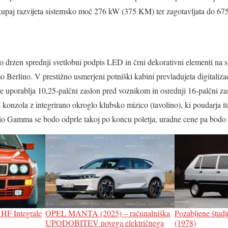
kupaj razvijeta sistemsko moč 276 kW (375 KM) ter zagotavljata do 67
 drzen sprednji svetlobni podpis LED in črni dekorativni elementi na s
Berlino. V prestižno usmerjeni potniški kabini prevladujeta digitaliza
e uporablja 10,25-palčni zaslon pred voznikom in osrednji 16-palčni za
 konzola z integrirano okroglo klubsko mizico (tavolino), ki poudarja it
io Gamma se bodo odprle takoj po koncu poletja, uradne cene pa bodo 
 HF Integrale
OPEL MANTA (2025) – računalniška
Pozabljene štud
UPODOBITEV novega električnega
(1978)