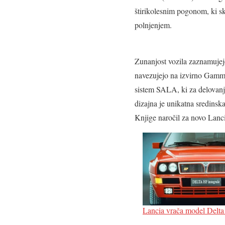
štirikolesnim pogonom, ki s
polnjenjem.
Zunanjost vozila zaznamujejo
navezujejo na izvirno Gammo 
sistem SALA, ki za delovanj
dizajna je unikatna sredinska
Knjige naročil za novo Lanc
Lancia vrača model Delta