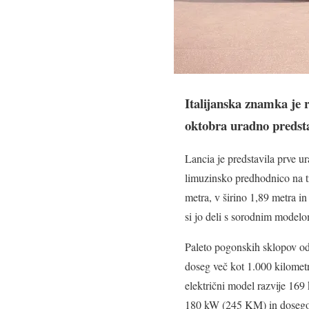
Italijanska znamka je 
oktobra uradno predsta
Lancia je predstavila prve 
limuzinsko predhodnico na tr
metra, v širino 1,89 metra i
si jo deli s sorodnim modelo
Paleto pogonskih sklopov od
doseg več kot 1.000 kilometro
električni model razvije 16
180 kW (245 KM) in dosegom