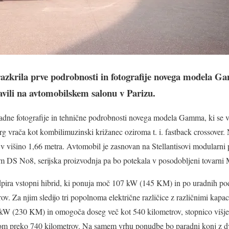
razkrila prve podrobnosti in fotografije novega modela G
vili na avtomobilskem salonu v Parizu.
uradne fotografije in tehnične podrobnosti novega modela Gamma, ki se 
g vrača kot kombilimuzinski križanec oziroma t. i. fastback crossover.
n v višino 1,66 metra. Avtomobil je zasnovan na Stellantisovi modular
m DS No8, serijska proizvodnja pa bo potekala v posodobljeni tovarni Mel
pira vstopni hibrid, ki ponuja moč 107 kW (145 KM) in po uradnih pod
v. Za njim sledijo tri popolnoma električne različice z različnimi kapac
9 kW (230 KM) in omogoča doseg več kot 540 kilometrov, stopnico višje 
 preko 740 kilometrov. Na samem vrhu ponudbe bo paradni konj z d