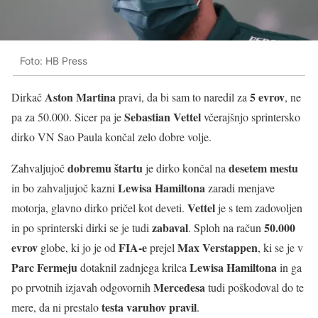
Foto: HB Press
Aston Martina
5 evrov
Dirkač
pravi, da bi sam to naredil za
, ne
Sebastian Vettel
pa za 50.000. Sicer pa je
včerajšnjo sprintersko
dirko VN Sao Paula končal zelo dobre volje.
dobremu štartu
desetem mestu
Zahvaljujoč
je dirko končal na
Lewisa Hamiltona
in bo zahvaljujoč kazni
zaradi menjave
Vettel
motorja, glavno dirko pričel kot deveti.
je s tem zadovoljen
zabaval
50.000
in po sprinterski dirki se je tudi
. Sploh na račun
evrov
FIA-e
Max Verstappen
globe, ki jo je od
prejel
, ki se je v
Parc Fermeju
Lewisa Hamiltona
dotaknil zadnjega krilca
in ga
Mercedesa
po prvotnih izjavah odgovornih
tudi poškodoval do te
testa varuhov pravil
mere, da ni prestalo
.