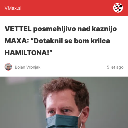
VMax.si
VETTEL posmehljivo nad kaznijo
MAXA: “Dotaknil se bom krilca
HAMILTONA!”
Bojan Vrbnjak
5 let ago