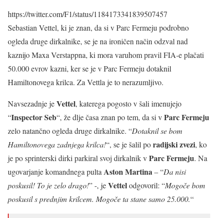
https://twitter.com/F1/status/1184173341839507457
Sebastian Vettel, ki je znan, da si v Parc Fermeju podrobno
ogleda druge dirkalnike, se je na ironičen način odzval nad
kaznijo Maxa Verstappna, ki mora varuhom pravil FIA-e plačati
50.000 evrov kazni, ker se je v Parc Fermeju dotaknil
Hamiltonovega krilca. Za Vettla je to nerazumljivo.
Vettel
Navsezadnje je
, katerega pogosto v šali imenujejo
Inspector Seb
Parc Fermeju
“
“, že dlje časa znan po tem, da si v
zelo natančno ogleda druge dirkalnike. “
Dotaknil se bom
radijski zvezi
Hamiltonovega zadnjega krilca!
“, se je šalil po
, ko
Parc Fermeju
je po sprinterski dirki parkiral svoj dirkalnik v
. Na
Aston Martina
ugovarjanje komandnega pulta
– “
Da nisi
Vettel
poskusil! To je zelo drago!
” -, je
odgovoril: “
Mogoče bom
poskusil s prednjim krilcem. Mogoče ta stane samo 25.000.
“