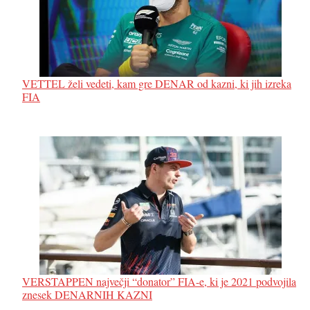
VETTEL želi vedeti, kam gre DENAR od kazni, ki jih izreka
FIA
VERSTAPPEN največji “donator” FIA-e, ki je 2021 podvojila
znesek DENARNIH KAZNI