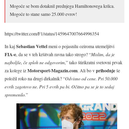
Mogoče se bom dotaknil prednjega Hamiltonovega krilca.
Mogoče to stane samo 25.000 evrov!
https://twitter.com/F1/status/1459647007664996354
Sebastian Vettel
In kaj
meni o pojasnilu oziroma utemeljitvi
FIA-e
, da se v teh kršitvah ravna tako strogo? “
Mislim, da je
najboljše, če sploh ne odgovorim,
” tako štirikratni svetovni prvak
Motorsport-Magazin.com
prihodnje
za kolege iz
. Ali bo v
še
položil roko na drugi dirkalnik? “
Odvisno od cene. Pri 50.000
evrih zagotovo ne. Pri 5 evrih pa bi. Očitno pa se je to sedaj
spremenilo.
”