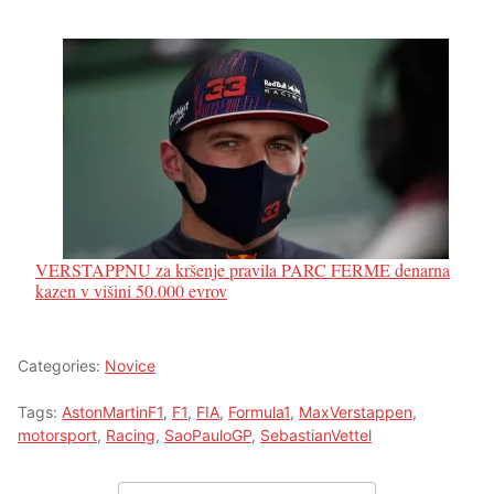
VERSTAPPNU za kršenje pravila PARC FERME denarna
kazen v višini 50.000 evrov
Categories:
Novice
Tags:
AstonMartinF1
,
F1
,
FIA
,
Formula1
,
MaxVerstappen
,
motorsport
,
Racing
,
SaoPauloGP
,
SebastianVettel