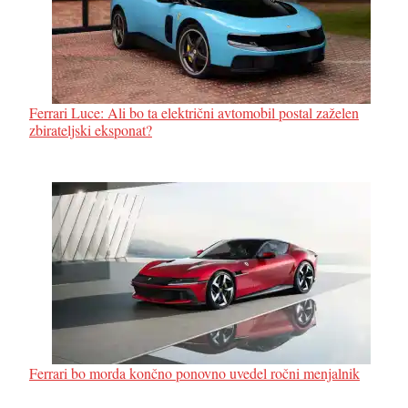
Ferrari Luce: Ali bo ta električni avtomobil postal zaželen
zbirateljski eksponat?
Ferrari bo morda končno ponovno uvedel ročni menjalnik