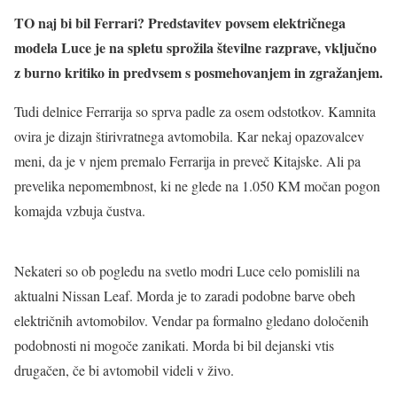
TO naj bi bil Ferrari? Predstavitev povsem električnega
modela Luce je na spletu sprožila številne razprave, vključno
z burno kritiko in predvsem s posmehovanjem in zgražanjem.
Tudi delnice Ferrarija so sprva padle za osem odstotkov. Kamnita
ovira je dizajn štirivratnega avtomobila. Kar nekaj opazovalcev
meni, da je v njem premalo Ferrarija in preveč Kitajske. Ali pa
prevelika nepomembnost, ki ne glede na 1.050 KM močan pogon
komajda vzbuja čustva.
Nekateri so ob pogledu na svetlo modri Luce celo pomislili na
aktualni Nissan Leaf. Morda je to zaradi podobne barve obeh
električnih avtomobilov. Vendar pa formalno gledano določenih
podobnosti ni mogoče zanikati. Morda bi bil dejanski vtis
drugačen, če bi avtomobil videli v živo.