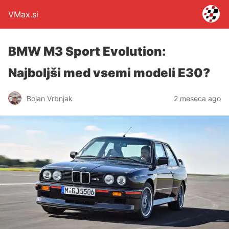
VMax.si
BMW M3 Sport Evolution:
Najboljši med vsemi modeli E30?
Bojan Vrbnjak
2 meseca ago