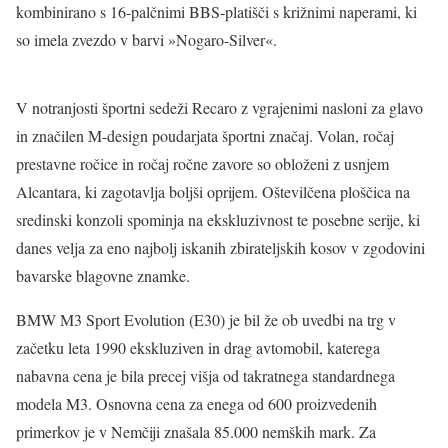
kombinirano s 16-palčnimi BBS-platišči s križnimi naperami, ki
so imela zvezdo v barvi »Nogaro-Silver«.
V notranjosti športni sedeži Recaro z vgrajenimi nasloni za glavo
in značilen M-design poudarjata športni značaj. Volan, ročaj
prestavne ročice in ročaj ročne zavore so obloženi z usnjem
Alcantara, ki zagotavlja boljši oprijem. Oštevilčena ploščica na
sredinski konzoli spominja na ekskluzivnost te posebne serije, ki
danes velja za eno najbolj iskanih zbirateljskih kosov v zgodovini
bavarske blagovne znamke.
BMW M3 Sport Evolution (E30) je bil že ob uvedbi na trg v
začetku leta 1990 ekskluziven in drag avtomobil, katerega
nabavna cena je bila precej višja od takratnega standardnega
modela M3. Osnovna cena za enega od 600 proizvedenih
primerkov je v Nemčiji znašala 85.000 nemških mark. Za