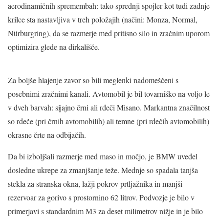
aerodinamičnih spremembah: tako sprednji spojler kot tudi zadnje
krilce sta nastavljiva v treh položajih (načini: Monza, Normal,
Nürburgring), da se razmerje med pritisno silo in zračnim uporom
optimizira glede na dirkališče.
Za boljše hlajenje zavor so bili meglenki nadomeščeni s
posebnimi zračnimi kanali. Avtomobil je bil tovarniško na voljo le
v dveh barvah: sijajno črni ali rdeči Misano. Markantna značilnost
so rdeče (pri črnih avtomobilih) ali temne (pri rdečih avtomobilih)
okrasne črte na odbijačih.
Da bi izboljšali razmerje med maso in močjo, je BMW uvedel
dosledne ukrepe za zmanjšanje teže. Mednje so spadala tanjša
stekla za stranska okna, lažji pokrov prtljažnika in manjši
rezervoar za gorivo s prostornino 62 litrov. Podvozje je bilo v
primerjavi s standardnim M3 za deset milimetrov nižje in je bilo