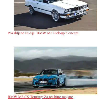
Pozabljene študije: BMW M3 Pick-up Concept
BMW M3 CS Touring: Za res hitre mojstre