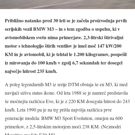
Približno natanko pred 30 leti se je začela proizvodnja prvih
serijskih vozil BMW M3 – in s tem zgodba o uspehu, ki v
avtomobilskem svetu nima primerjave. 2,3-litrski štirivaljni
motor s tehnologijo štirih ventilov je imel moč 147 kW/200
KM in je avtomobil, ki je tehtal le 1.200 kilogramov, pospešil
iz mirovanja do 100 km/h v zgolj 6,7 sekundah ter dosegel
največjo hitrost 235 km/h.
A poleg legendarnih M3 iz serije DTM obstaja še en M3, ki med
navijači uživa status ikone. Od leta 1988 se je namreč predstavila
še močnejša različica Evo, ki je z 220 KM dosegala hitrost do 243
km/h. Leta 1990 pa je na trg prišla najvišja različica prve
generacije modela: BMW M3 Sport Evolution, omejen na 600
primerkov, z 2,5-litrskim motorjem moči 238 KM. (Ne)modri
Mauritius modela E30-M3.