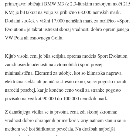
primerjavo: običajni BMW M3 (z 2,3-litrskim motorjem moči 215
KM) je bil takrat na voljo za približno 68.000 nemških mark.
Dodatni strošek v višini 17.000 nemških mark za različico »Sport
Evolution« je takrat ustrezal skoraj vrednosti dobro opremljenega
VW Pola ali osnovnega Golfa.
Kljub visoki ceni je bila serijska oprema modela Sport Evolution
zaradi osredotočenosti na avtomobilski šport precej
minimalistična. Elementi za udobje, kot so klimatska naprava,
električna stekla ali pomično strešno okno, so se pogosto morali
naročiti posebej, kar je končno ceno vozil za stranke pogosto
povišalo na več kot 90.000 do 100.000 nemških mark.
Z današnjega vidika se ta prvotna cena zdi skoraj skromna:
vrednost dobro ohranjenih primerkov v originalnem stanju se je
medtem več kot štirikratno povečala. Na dražbah najboljši