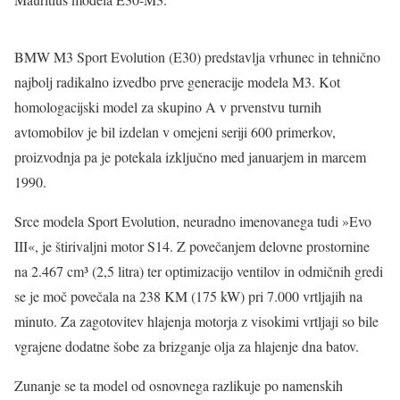
BMW M3 Sport Evolution (E30) predstavlja vrhunec in tehnično
najbolj radikalno izvedbo prve generacije modela M3. Kot
homologacijski model za skupino A v prvenstvu turnih
avtomobilov je bil izdelan v omejeni seriji 600 primerkov,
proizvodnja pa je potekala izključno med januarjem in marcem
1990.
Srce modela Sport Evolution, neuradno imenovanega tudi »Evo
III«, je štirivaljni motor S14. Z povečanjem delovne prostornine
na 2.467 cm³ (2,5 litra) ter optimizacijo ventilov in odmičnih gredi
se je moč povečala na 238 KM (175 kW) pri 7.000 vrtljajih na
minuto. Za zagotovitev hlajenja motorja z visokimi vrtljaji so bile
vgrajene dodatne šobe za brizganje olja za hlajenje dna batov.
Zunanje se ta model od osnovnega razlikuje po namenskih