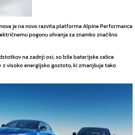
 osnova je na novo razvita platforma Alpine Performance
b električnemu pogonu ohranja za znamko značilno
stotkov na zadnji osi, so bile baterijske celice
 z visoko energijsko gostoto, ki zmanjšuje tako