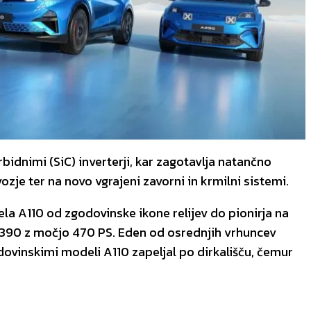
bidnimi (SiC) inverterji, kar zagotavlja natančno
zje ter na novo vgrajeni zavorni in krmilni sistemi.
la A110 od zgodovinske ikone relijev do pionirja na
A390 z močjo 470 PS. Eden od osrednjih vrhuncev
ovinskimi modeli A110 zapeljal po dirkališču, čemur