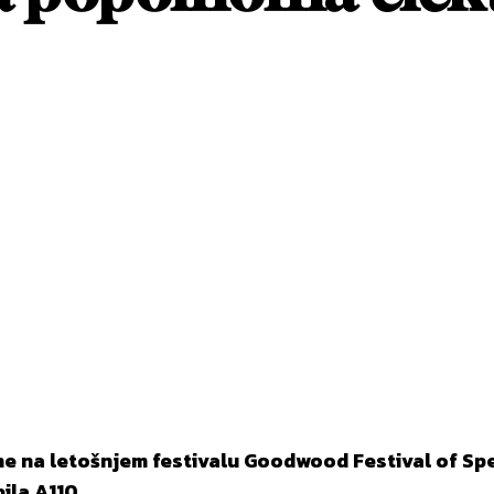
st
WhatsApp
 na letošnjem festivalu Goodwood Festival of Speed 
ila A110.