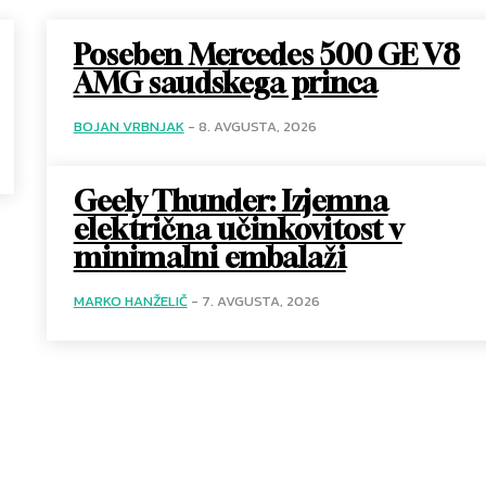
Poseben Mercedes 500 GE V8
AMG saudskega princa
BOJAN VRBNJAK
-
8. AVGUSTA, 2026
Geely Thunder: Izjemna
električna učinkovitost v
minimalni embalaži
MARKO HANŽELIČ
-
7. AVGUSTA, 2026
: