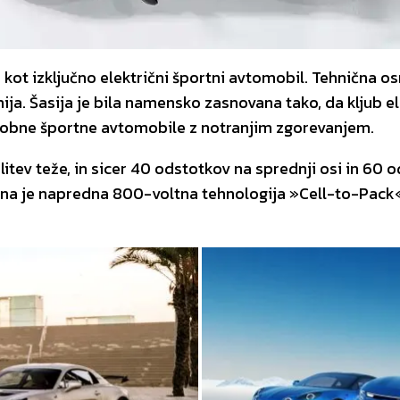
a kot izključno električni športni avtomobil. Tehnična
minija. Šasija je bila namensko zasnovana tako, da klju
sodobne športne avtomobile z notranjim zgorevanjem.
tev teže, in sicer 40 odstotkov na sprednji osi in 60 od
jena je napredna 800-voltna tehnologija »Cell-to-Pack«