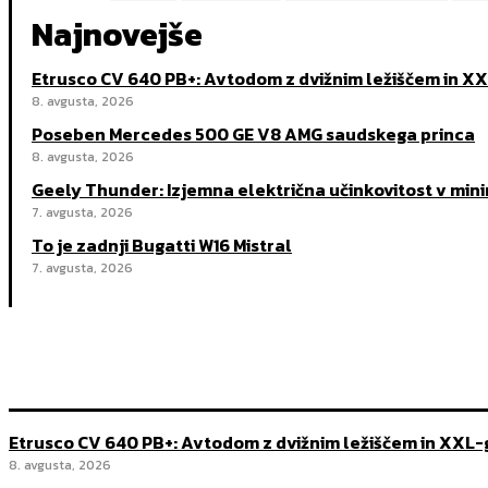
Najnovejše
Etrusco CV 640 PB+: Avtodom z dvižnim ležiščem in X
8. avgusta, 2026
Poseben Mercedes 500 GE V8 AMG saudskega princa
8. avgusta, 2026
Geely Thunder: Izjemna električna učinkovitost v min
7. avgusta, 2026
To je zadnji Bugatti W16 Mistral
7. avgusta, 2026
Etrusco CV 640 PB+: Avtodom z dvižnim ležiščem in XXL
8. avgusta, 2026