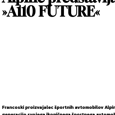
»A110 FUTURE«
DELITI
Facebook
X
Pintere
Francoski proizvajalec športnih avtomobilov Alpine
generacijo svojega ikoničnega športnega avtomob