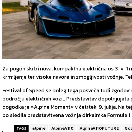
Za pogon skrbi nova, kompaktna električna os 3-v-1 na 
krmiljenje ter visoke navore in zmogljivosti vožnje. 
Festival of Speed se poleg tega posveča tudi zgodovi
področju električnih vozil. Predstavitev dopolnjuje
dogodka je »Alpine Moment« v četrtek, 9. julija. Na t
bo sledila predstavitvena vožnja dirkalnika Formule 
alpine
AlpineA110
AlpineA110FUTURE
Go
TAGS