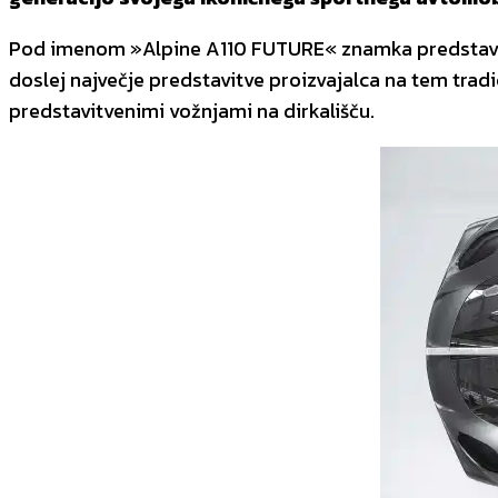
Pod imenom »Alpine A110 FUTURE« znamka predstavlja ra
doslej največje predstavitve proizvajalca na tem tr
predstavitvenimi vožnjami na dirkališču.