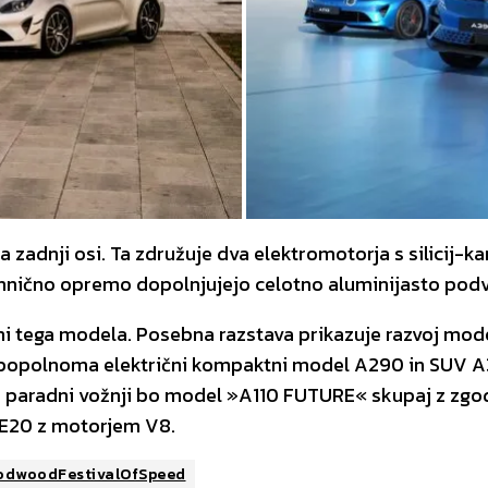
zadnji osi. Ta združuje dva elektromotorja s silicij-kar
Tehnično opremo dopolnjujejo celotno aluminijasto podvo
ni tega modela. Posebna razstava prikazuje razvoj mode
ta popolnoma električni kompaktni model A290 in SUV 
ej paradni vožnji bo model »A110 FUTURE« skupaj z zgod
1 E20 z motorjem V8.
odwoodFestivalOfSpeed