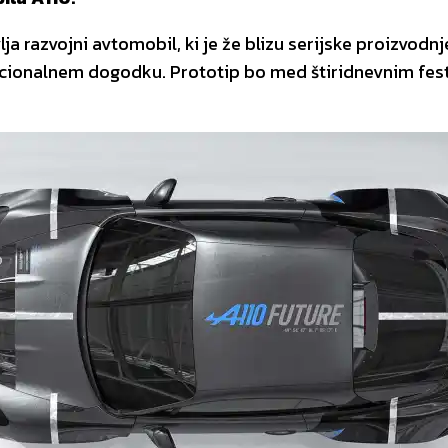
zvojni avtomobil, ki je že blizu serijske proizvodnje (
adicionalnem dogodku. Prototip bo med štiridnevnim fe