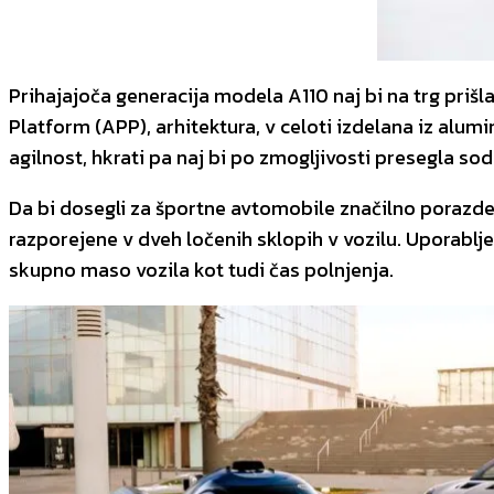
Prihajajoča generacija modela A110 naj bi na trg prišl
Platform (APP), arhitektura, v celoti izdelana iz alu
agilnost, hkrati pa naj bi po zmogljivosti presegla 
Da bi dosegli za športne avtomobile značilno porazdeli
razporejene v dveh ločenih sklopih v vozilu. Uporabl
skupno maso vozila kot tudi čas polnjenja.