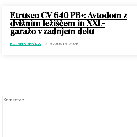
Etrusco CV 640 PB+: Avtodom z
dvižnim ležiščem in XXL-
garažo v zadnjem delu
BOJAN VRBNJAK
-
8. AVGUSTA, 2026
Komentar