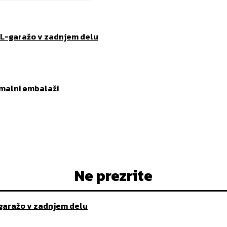
XL-garažo v zadnjem delu
imalni embalaži
Ne prezrite
-garažo v zadnjem delu