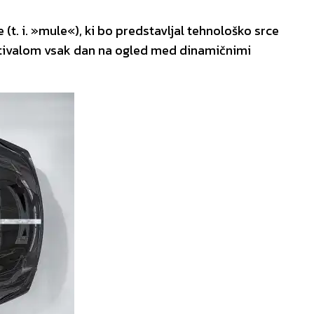
t. i. »mule«), ki bo predstavljal tehnološko srce
stivalom vsak dan na ogled med dinamičnimi