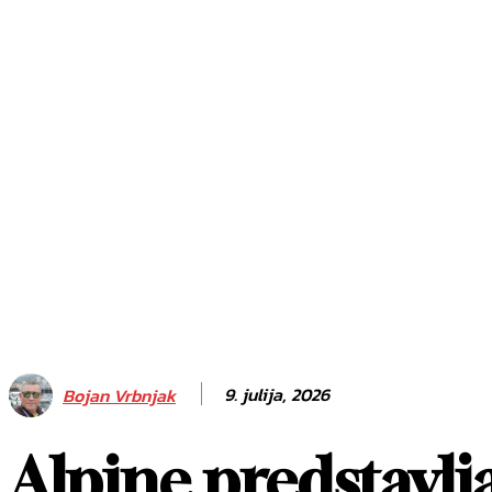
ISKANJE
9. julija, 2026
Bojan Vrbnjak
Alpine predstavlj