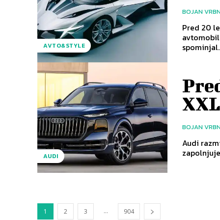
BOJAN VRB
Pred 20 le
avtomobil 
spominjal..
AVTO&STYLE
Pre
XXL
BOJAN VRB
Audi razmi
zapolnjuje
AUDI
...
1
2
3
904