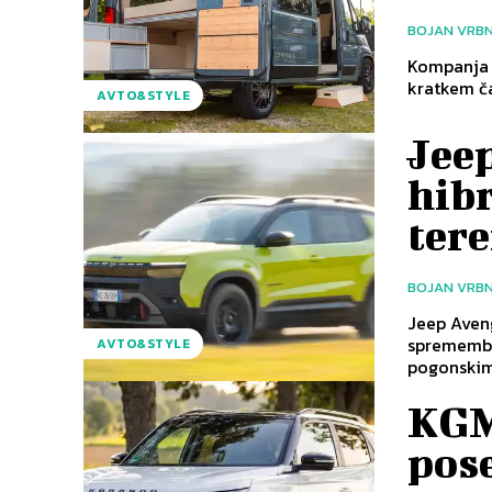
BOJAN VRB
Kompanja š
kratkem ča
AVTO&STYLE
Jee
hib
ter
BOJAN VRB
Jeep Aveng
spremembam
AVTO&STYLE
pogonskimi
KGM
pos