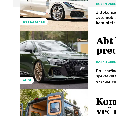
BOJAN VRB
Z dokonča
avtomobils
kabrioleta
AVTO&STYLE
Abt
pred
BOJAN VRB
Po uspešn
spektakula
ekskluzivn
AUDI
Kom
več