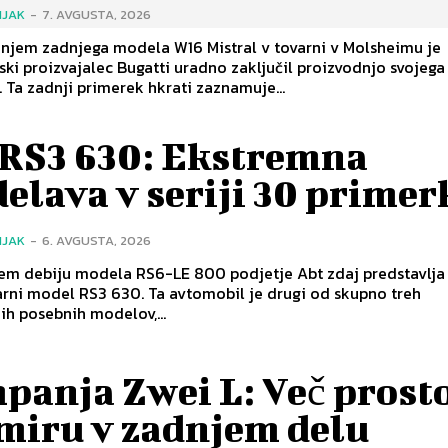
NJAK
-
7. AVGUSTA, 2026
njem zadnjega modela W16 Mistral v tovarni v Molsheimu je
ki proizvajalec Bugatti uradno zaključil proizvodnjo svojega
. Ta zadnji primerek hkrati zaznamuje...
 RS3 630: Ekstremna
elava v seriji 30 prime
NJAK
-
6. AVGUSTA, 2026
em debiju modela RS6-LE 800 podjetje Abt zdaj predstavlja
rni model RS3 630. Ta avtomobil je drugi od skupno treh
ih posebnih modelov,...
panja Zwei L: Več prost
 miru v zadnjem delu