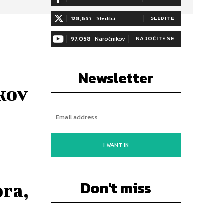
128,657
Sledilci
SLEDITE
97,058
Naročnikov
NAROČITE SE
Newsletter
rkov
I WANT IN
Don't miss
ora,