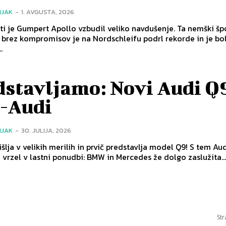
NJAK
-
1. AVGUSTA, 2026
ti je Gumpert Apollo vzbudil veliko navdušenje. Ta nemški šp
brez kompromisov je na Nordschleifu podrl rekorde in je bol
.
dstavljamo: Novi Audi Q
-Audi
NJAK
-
30. JULIJA, 2026
šlja v velikih merilih in prvič predstavlja model Q9! S tem Au
 vrzel v lastni ponudbi: BMW in Mercedes že dolgo zaslužita..
Str