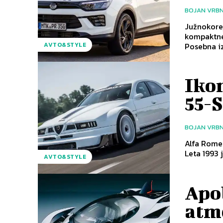
BOJAN VRB
Južnokorej
kompaktne
Posebna iz
AVTO&STYLE
Ikon
55-
BOJAN VRB
Alfa Romeo
Leta 1993 
AVTO&STYLE
Apo
atm