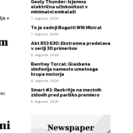
Geely Thunder: Izjemna
električna učinkovitost v
minimalni embalaži
lja v
7. avgusta, 2026
To je zadnji Bugatti W16 Mistral
7. avgusta, 2026
im
Abt RS3 630: Ekstremna predelava
v seriji 30 primerkov
6. avgusta, 2026
Bentley Torcal: Glasbena
simfonija namesto umetnega
hrupa motorja
6. avgusta, 2026
Smart #2: Razkritje na mestnih
imi
zidovih pred pariško premiero
5. avgusta, 2026
ni