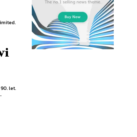
imited.
vi
90. let.
.
m