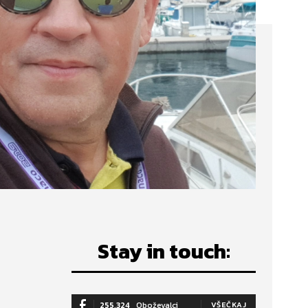
Stay in touch:
255,324
Oboževalci
VŠEČKAJ