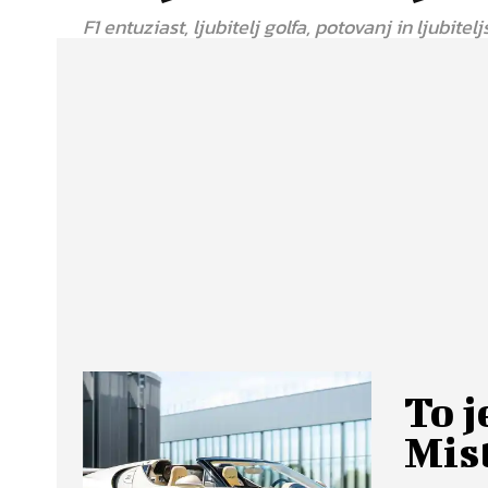
F1 entuziast, ljubitelj golfa, potovanj in ljubitelj
To j
Mis