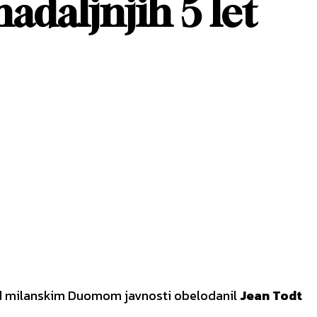
adaljnjih 5 let
red milanskim Duomom javnosti obelodanil
Jean Todt