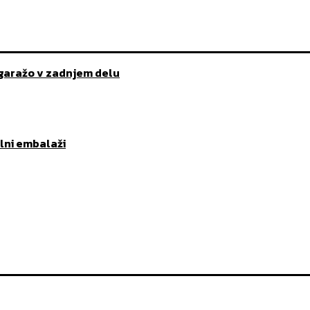
-garažo v zadnjem delu
lni embalaži