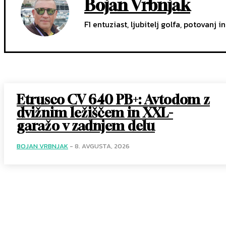
Bojan Vrbnjak
F1 entuziast, ljubitelj golfa, potovanj in
Etrusco CV 640 PB+: Avtodom z
dvižnim ležiščem in XXL-
garažo v zadnjem delu
BOJAN VRBNJAK
-
8. AVGUSTA, 2026