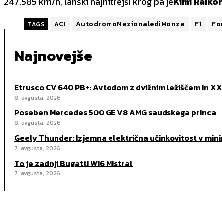
247.585 km/h, lanski najhitrejši krog pa je
Kimi Räikö
ACI
AutodromoNazionalediMonza
F1
Fo
TAGS
Najnovejše
Etrusco CV 640 PB+: Avtodom z dvižnim ležiščem in X
8. avgusta, 2026
Poseben Mercedes 500 GE V8 AMG saudskega princa
8. avgusta, 2026
Geely Thunder: Izjemna električna učinkovitost v min
7. avgusta, 2026
To je zadnji Bugatti W16 Mistral
7. avgusta, 2026