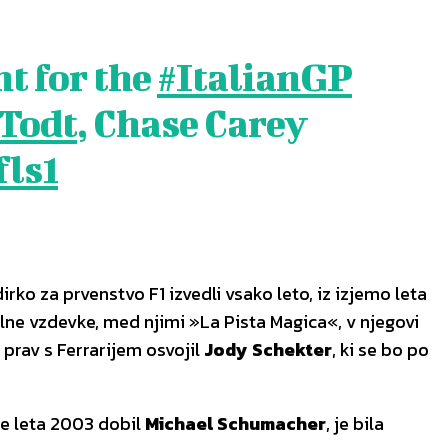
t for the
#ItalianGP
Todt
, Chase Carey
fls1
rko za prvenstvo F1 izvedli vsako leto, iz izjemo leta
evilne vzdevke, med njimi »La Pista Magica«, v njegovi
 prav s Ferrarijem osvojil
Jody Schekter
, ki se bo po
 je leta 2003 dobil
Michael Schumacher
, je bila