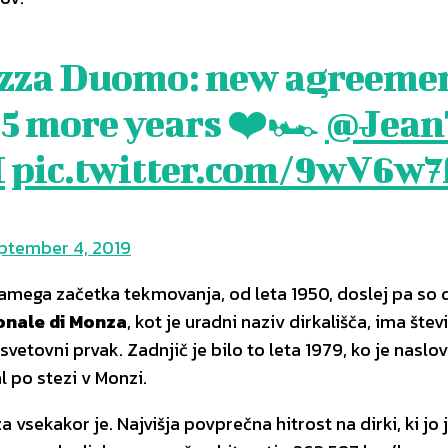
zza Duomo: new agreemen
t 5 more years ❤️🏎
@Jean
I
pic.twitter.com/9wV6w7
ptember 4, 2019
samega začetka tekmovanja, od leta 1950, doslej pa so di
nale di Monza
, kot je uradni naziv dirkališča, ima št
vetovni prvak. Zadnjič je bilo to leta 1979, ko je naslov
 po stezi v Monzi.
 vsekakor je. Najvišja povprečna hitrost na dirki, ki jo