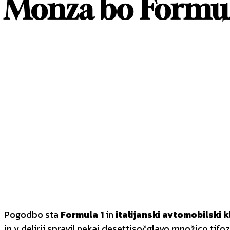
Monza bo Formulo 
DELITI
Facebook
X
Pintere
Pogodbo sta
Formula 1
in
italijanski avtomobilski k
in v delirij spravil nekaj desettisočglavo množico tifo