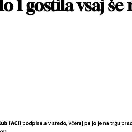
1 gostila vsaj še n
st
WhatsApp
lub (ACI)
podpisala v sredo, včeraj pa jo je na trgu p
zov.