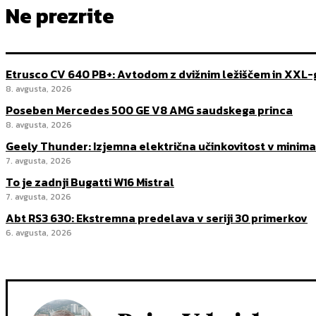
Ne prezrite
Etrusco CV 640 PB+: Avtodom z dvižnim ležiščem in XXL
8. avgusta, 2026
Poseben Mercedes 500 GE V8 AMG saudskega princa
8. avgusta, 2026
Geely Thunder: Izjemna električna učinkovitost v minima
7. avgusta, 2026
To je zadnji Bugatti W16 Mistral
7. avgusta, 2026
Abt RS3 630: Ekstremna predelava v seriji 30 primerkov
6. avgusta, 2026