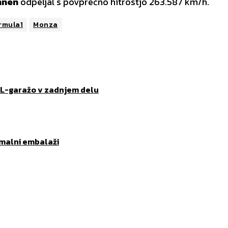
nnen
odpeljal s povprečno hitrostjo 263.587 km/h.
rmula1
Monza
XL-garažo v zadnjem delu
imalni embalaži