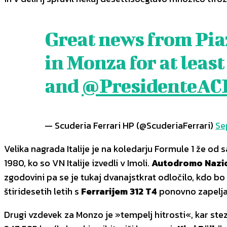
Great news from Pia
in Monza for at leas
and
@PresidenteAC
— Scuderia Ferrari HP (@ScuderiaFerrari)
Se
Velika nagrada Italije je na koledarju Formule 1 že od 
1980, ko so VN Italije izvedli v Imoli.
Autodromo Nazio
zgodovini pa se je tukaj dvanajstkrat odločilo, kdo bo s
štiridesetih letih s
Ferrarijem 312 T4
ponovno zapeljal
Drugi vzdevek za Monzo je »tempelj hitrosti«, kar steza