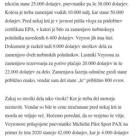
tekočin stane 25.000 dolarjev, pnevmatike pa še 38.000 dolarjev.
Kolesa je treba zamenjati vsakih 10.000 milj, kar stane 50.000
dolarjev. Pred nekaj leti je v javnost prišla vloga za pridobitev
certifikata EPA, v kateri je bilo za zamenjavo turbinskega
polnilnika navedenih 6.400 dolarjev. Veyron jih ima štiri.
Dokument je razkril tudi 9.000 dolarjev stroškov dela za
zamenjavo dveh turbinskih polnilnikov. Lastniki Veyrona za
zamenjavo rezervoarja za gorivo plačajo 20.000 dolarjev in še
22.000 dolarjev za delo. Zamenjava fazerja odmične gredi stane
približno enako, vendar sam del stane „le“ približno 800 evrov.
Zakaj so stroški dela tako visoki? Ker je treba del motorja
razstaviti. Vendar so bile te cene izračunane pred nekaj leti in
morda ne veljajo več. Hočemo povedati, da so verjetno še višje.
Veyronove prilagojene pnevmatike Michelin Pilot Sport PAX na
primer že leta 2020 stanejo 42.000 dolarjev, kar je 4.000 dolarjev