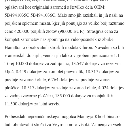
oglaševani kot originalni žarometi s številko dela OEM:
5B4941035C 5B4941036C. Malo smo jih raziskali in jih našli na
poljskem spletnem mestu, kjer jih ponujajo za veliko bolj razumno
ceno 420.000 poljskih zlotov (98.000 EUR). Strašljiva cena za
komplet žarometov nas spominja na videoposnetek iz zbirke
Hamilton o obratovalnih stroških modela Chiron. Navedeni so bili
v ameriških dolarjih, vendar jih lahko v grobem preračunate 1:1.
Torej 10.000 dolarjev za zadnjo luč, 13.547 dolarjev za rezervni
ključ, 8.449 dolarjev za komplet pnevmatik, 18.317 dolarjev za
prednje zavorne kolute, 6.764 dolarjev za prednje zavorne
ploščice, 18.317 dolarjev za zadnje zavorne kolute, 4.024 dolarjev
za zadnje zavorne ploščice, 185.000 dolarjev za menjalnik in
11.500 dolarjev za letni servis.
Po besedah nepremičninskega mogotca Mannyja Khoshbina so
tudi obratovalni stroški za Veyrona noro visoki. Zamenjava vseh