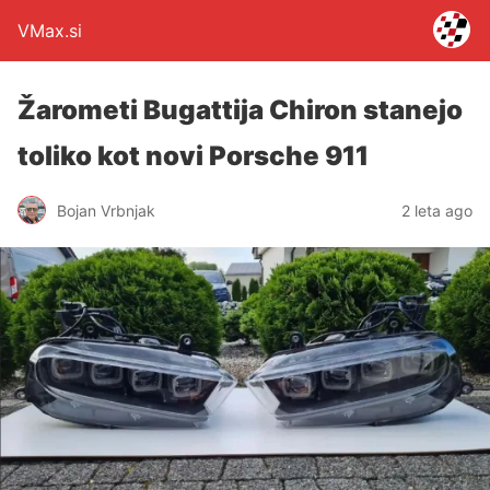
VMax.si
Žarometi Bugattija Chiron stanejo
toliko kot novi Porsche 911
Bojan Vrbnjak
2 leta ago