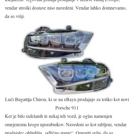
vendar stroški dostave niso navedeni. Vendar lahko domnevamo,
da so višji.
Luči Bugattija Chiron, ki se na eBayu prodajajo za toliko kot novi
Porsche 911
Ker je bilo izdelanih le nekaj teh vozil, je oglas namenjen
omejenemu krogu uporabnikov. Navedeni so kot rabljeni, vendar
prodajalec obljublja „odlično stanje“. Omeniti velja, da so