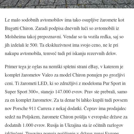
Le malo sodobnih avtomobilov ima tako osupljive žaromete kot
Bugatti Chiron. Zaradi podpisa dnevnih luči so avtomobili iz
Molsheima takoj prepoznavni. Vendar so ta vozila redka, saj so
jih izdelali le 500. Ta ekskluzivnost ima svojo ceno, ne le pri
nakupu avtomobila, temveč tudi pri iskanju rezervnih delov.
Primer tega je oglas na nemški spletni strani eBay, v katerem je
komplet žarometov Valeo za model Chiron ponujen po grozljivi
ceni. Ti žarometi LED, ki so združljivi z modeloma Pur Sport in
Super Sport 300+, stanejo 147.000 evrov. Prav ste prebrali, samo
za en komplet žarometov. Za ta denar bi lahko kupili tudi povsem
nov Porsche 911 Carrera z nekaj dodatki. Čeprav ima prodajalec
sedež na Poljskem, žaromete Chiron pošilja v evropske države za
dodatnih 1.000 evrov. Rusija in Ukrajina sta iz očitnih razlogov
izključeni. Trgovina ponuja pošiljanje v države zunaj Evrope,