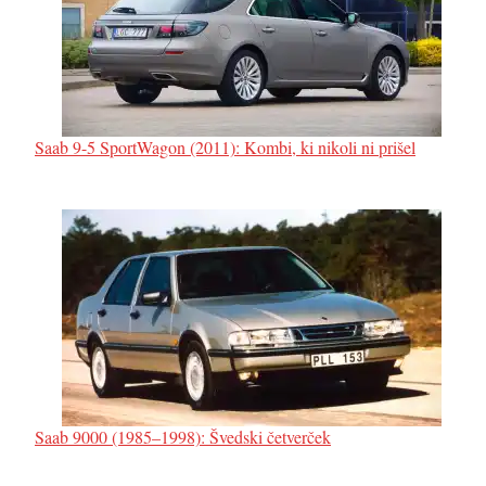
Saab 9-5 SportWagon (2011): Kombi, ki nikoli ni prišel
Saab 9000 (1985–1998): Švedski četverček