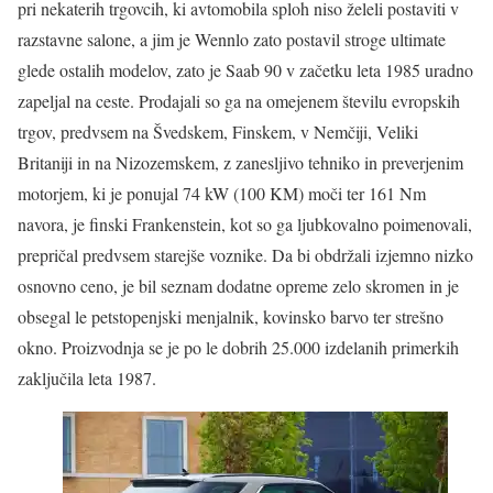
pri nekaterih trgovcih, ki avtomobila sploh niso želeli postaviti v
razstavne salone, a jim je Wennlo zato postavil stroge ultimate
glede ostalih modelov, zato je Saab 90 v začetku leta 1985 uradno
zapeljal na ceste. Prodajali so ga na omejenem številu evropskih
trgov, predvsem na Švedskem, Finskem, v Nemčiji, Veliki
Britaniji in na Nizozemskem, z zanesljivo tehniko in preverjenim
motorjem, ki je ponujal 74 kW (100 KM) moči ter 161 Nm
navora, je finski Frankenstein, kot so ga ljubkovalno poimenovali,
prepričal predvsem starejše voznike. Da bi obdržali izjemno nizko
osnovno ceno, je bil seznam dodatne opreme zelo skromen in je
obsegal le petstopenjski menjalnik, kovinsko barvo ter strešno
okno. Proizvodnja se je po le dobrih 25.000 izdelanih primerkih
zaključila leta 1987.