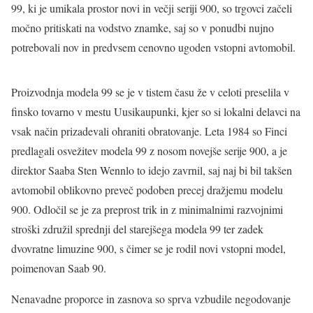
99, ki je umikala prostor novi in večji seriji 900, so trgovci začeli
močno pritiskati na vodstvo znamke, saj so v ponudbi nujno
potrebovali nov in predvsem cenovno ugoden vstopni avtomobil.
Proizvodnja modela 99 se je v tistem času že v celoti preselila v
finsko tovarno v mestu Uusikaupunki, kjer so si lokalni delavci na
vsak način prizadevali ohraniti obratovanje. Leta 1984 so Finci
predlagali osvežitev modela 99 z nosom novejše serije 900, a je
direktor Saaba Sten Wennlo to idejo zavrnil, saj naj bi bil takšen
avtomobil oblikovno preveč podoben precej dražjemu modelu
900. Odločil se je za preprost trik in z minimalnimi razvojnimi
stroški združil sprednji del starejšega modela 99 ter zadek
dvovratne limuzine 900, s čimer se je rodil novi vstopni model,
poimenovan Saab 90.
Nenavadne proporce in zasnova so sprva vzbudile negodovanje