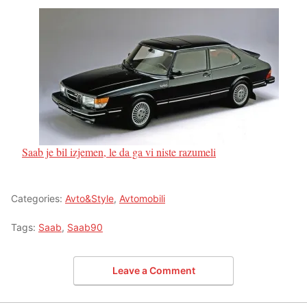
Saab je bil izjemen, le da ga vi niste razumeli
Categories:
Avto&Style
,
Avtomobili
Tags:
Saab
,
Saab90
Leave a Comment