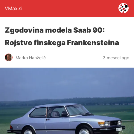
VMax.si
Zgodovina modela Saab 90:
Rojstvo finskega Frankensteina
Marko Hanželič
3 meseci ago