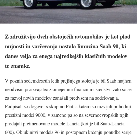
Z združitvijo dveh obstoječih avtomobilov je kot plod
nujnosti in varčevanja nastala limuzina Saab 90, ki
danes velja za enega najredkejših klasičnih modelov
te znamke.
V poznih sedemdesetih letih prejšnjega stoletja je bil Saab majhen
neodvisni proizvajalec z omejenimi finančnimi sredstvi, zato so se
za razvoj novih modelov zanašali predvsem na sodelovanja.
Podpisali so dogovor s skupino Fiat, s katero so razvijali prihodnji
prestižni model 9000, v zameno pa so na severnoevropskih trgih
prodajali preimenovane modele Lancia (kot je bil Saab-Lancia
600). Ob ukinitvi modela 96 in postopnem krčenju ponudbe serije