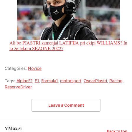
Ali bo PIASTRI zamenjal LATIFIJA pri ekipi WILLIAMS? In
to že tekom SEZONE 2022?
Categories:
Novice
Tags:
AlpineF1
,
F1
,
Formula1
,
motorsport
,
OscarPiastri
,
Racing
,
ReserveDriver
Leave a Comment
VMax.si
Back to top