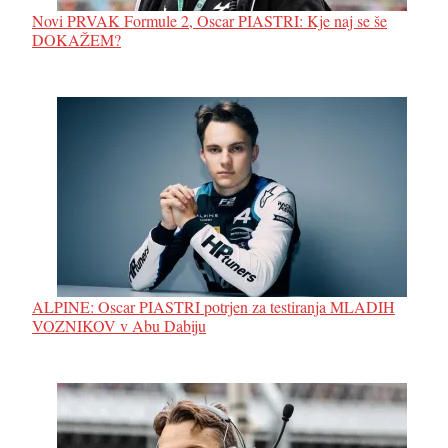
Novi PRVAK Formule 2, Oscar PIASTRI: Kje naj se še
DOKAŽEM?
ALPINE: Oscar PIASTRI potrjen za testiranja MLADIH
VOZNIKOV v Abu Dabiju