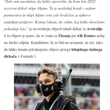
“
Zelo sem navdušen, da lahko sporočim, da bom leta 2022
rezervni dirkač ekipe Alpine. To je naslednji korak v našem
partnerstvu in ekipi Alpine sem zelo hvaležen za njihovo
nadaljnjo podporo. Komaj čakam, da vidim, kaj lahko dosežemo
Avstralije
prihodnje leto,
” je na twitterju objavil mladi dirkač iz
.
Zhouja
Alfi Romeo
S to objavo je jasno, da so vrata za
pri
sedaj
na široko odprta. Kandidatov, ki so bili na seznamu, ni več, tako
kitajskega stalnega
da lahko kmalu pričakujemo objavo prvega
dirkača
v Formuli 1.