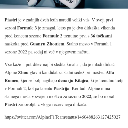
Piastri
je v zadnjih dveh letih naredil veliki vtis. V svoji prvi
Formule 3
sezoni
je zmagal, letos pa je dva dirkaška vikenda
Formule 2
36 točkami
pred koncem sezone
trenutno prvi s
Guanyu Zhoujem
naskoka pred
. Stalno mesto v Formuli 1
sezone 2022 pa sedaj ni več v njegovem načrtu.
Vse kaže – potrditev naj bi sledila kmalu -, da je mladi dirkač
Zhou
Alfa
Alpine
glavni kandidat za stalni sedež pri moštvu
Romeo
denarju Kitajca
, kjer se bolj nagibajo
, ki je trenutno tretji
Piastrija
v Formuli 2, kot pa talentu
. Ker tudi Alpine nima
2022
stalnega mesta v svojem moštvu za sezono
, se bo moral
Piastri
zadovoljiti z vlogo rezervnega dirkača.
https://twitter.com/AlpineF1Team/status/1460488263127425027