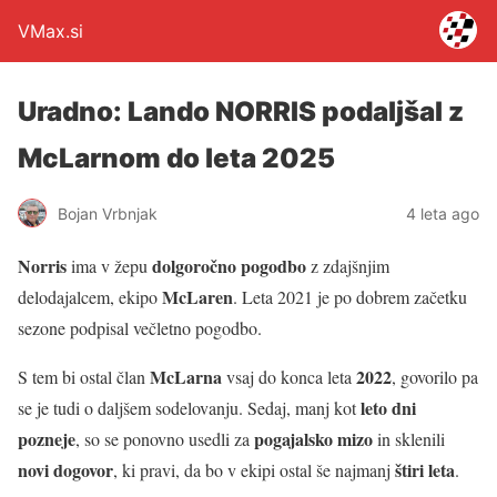
VMax.si
Uradno: Lando NORRIS podaljšal z
McLarnom do leta 2025
Bojan Vrbnjak
4 leta ago
Norris
dolgoročno pogodbo
ima v žepu
z zdajšnjim
McLaren
delodajalcem, ekipo
. Leta 2021 je po dobrem začetku
sezone podpisal večletno pogodbo.
McLarna
2022
S tem bi ostal član
vsaj do konca leta
, govorilo pa
leto dni
se je tudi o daljšem sodelovanju. Sedaj, manj kot
pozneje
pogajalsko mizo
, so se ponovno usedli za
in sklenili
novi dogovor
štiri leta
, ki pravi, da bo v ekipi ostal še najmanj
.