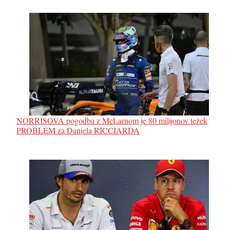
NORRISOVA pogodba z McLarnom je 80 milijonov težek
PROBLEM za Daniela RICCIARDA