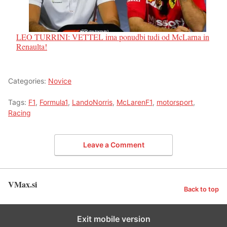
LEO TURRINI: VETTEL ima ponudbi tudi od McLarna in
Renaulta!
Categories:
Novice
Tags:
F1
,
Formula1
,
LandoNorris
,
McLarenF1
,
motorsport
,
Racing
Leave a Comment
VMax.si
Back to top
Exit mobile version