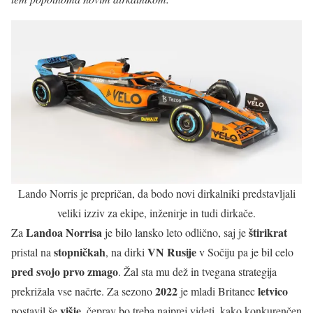
Lando Norris je prepričan, da bodo novi dirkalniki predstavljali
veliki izziv za ekipe, inženirje in tudi dirkače.
Landoa Norrisa
štirikrat
Za
je bilo lansko leto odlično, saj je
stopničkah
VN Rusije
pristal na
, na dirki
v Sočiju pa je bil celo
pred svojo prvo zmago
. Žal sta mu dež in tvegana strategija
2022
letvico
prekrižala vse načrte. Za sezono
je mladi Britanec
višje
postavil še
, čeprav bo treba najprej videti, kako konkurenčen