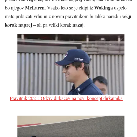
McLaren
Wokinga
bo njegov
. Vsako leto se je ekipi iz
uspelo
večji
malo približati vrhu in z novim pravilnikom bi lahko naredili
korak naprej
nazaj
– ali pa veliki korak
.
Pravilnik 2021: Odziv dirkačev na novi koncept dirkalnika