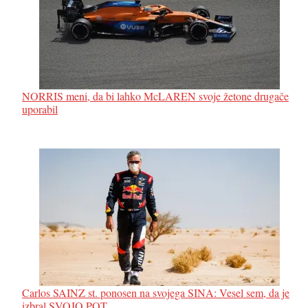
NORRIS meni, da bi lahko McLAREN svoje žetone drugače
uporabil
Carlos SAINZ st. ponosen na svojega SINA: Vesel sem, da je
izbral SVOJO POT