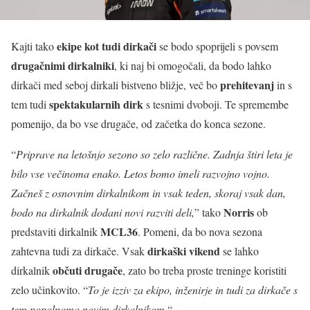
ekipe kot tudi dirkači
Kajti tako
se bodo spoprijeli s povsem
drugačnimi dirkalniki
, ki naj bi omogočali, da bodo lahko
prehitevanj
dirkači med seboj dirkali bistveno bližje, več bo
in s
spektakularnih dirk
tem tudi
s tesnimi dvoboji. Te spremembe
pomenijo, da bo vse drugače, od začetka do konca sezone.
“
Priprave na letošnjo sezono so zelo različne. Zadnja štiri leta je
bilo vse večinoma enako. Letos bomo imeli razvojno vojno.
Začneš z osnovnim dirkalnikom in vsak teden, skoraj vsak dan,
Norris
bodo na dirkalnik dodani novi razviti deli,
” tako
ob
MCL36
predstaviti dirkalnik
. Pomeni, da bo nova sezona
dirkaški vikend
zahtevna tudi za dirkače. Vsak
se lahko
občuti drugače
dirkalnik
, zato bo treba proste treninge koristiti
zelo učinkovito. “
To je izziv za ekipo, inženirje in tudi za dirkače s
tem popolnoma novim dirkalnikom.
“