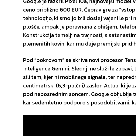
Google je razkril Pixel 10a, najnovejši model v
ceno približno 600 EUR. Čeprav gre za “vstopni
tehnologijo, ki smo jo bili doslej vajeni le pri 
plošče, ampak je poravnana z ohišjem, telefo
Konstrukcija temelji na trajnosti, s satenastim
plemenitih kovin, kar mu daje premijski pridih
Pod “pokrovom” se skriva novi procesor Tenso
inteligence Gemini. Slednji ne služi le zabavi,
sili tam, kjer ni mobilnega signala, ter napred
centimetrski (6,3-palčni) zaslon Actua, ki je za
pod neposrednim soncem. Google obljublja tu
kar sedemletno podporo s posodobitvami, kar