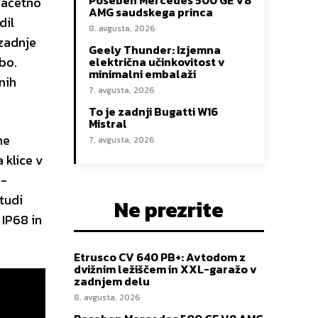
Poseben Mercedes 500 GE V8
 začetno
AMG saudskega princa
dil
8. avgusta, 2026
 zadnje
Geely Thunder: Izjemna
bo.
električna učinkovitost v
minimalni embalaži
nih
7. avgusta, 2026
To je zadnji Bugatti W16
Mistral
ne
7. avgusta, 2026
 klice v
6-
 tudi
Ne prezrite
IP68 in
Etrusco CV 640 PB+: Avtodom z
dvižnim ležiščem in XXL-garažo v
zadnjem delu
8. avgusta, 2026