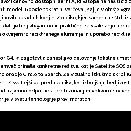
 svoji cenovno dostopni seriji A, ki vstopa na naš trg z
” model, Google tokrat ni varčeval, saj je v ohišje vgra
njihovih paradnih konjih. Z obliko, kjer kamera ne štrli iz
n deluje bolj elegantno in praktično za vsakdanjo upora
 okvirjem iz recikliranega aluminija in uporabo reciklira
.
r G4, ki zagotavlja zaneslljivo delovanje lokalne umet
 temveč prinaša konkretne rešitve, kot je Satellite SOS za
no orodje Circle to Search. Za vizualno izkušnjo skrbi 1
 11 % svetlejši od predhodnika, kar izboljšuje berljivost
di izjemno odpornost proti zunanjim vplivom z oceno 
 je v svetu tehnologije pravi maraton.