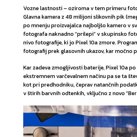
Vozne lastnosti – oziroma v tem primeru foto
Glavna kamera z 48 milijoni slikovnih pik (meg
po mnenju proizvajalca najboljšo kamero v sv
fotografa naknadno “prilepi” v skupinsko fot
nivo fotografije, ki jo Pixel 10a zmore. Pro
fotografij prek glasovnih ukazov, kar močn
Kar zadeva zmogljivosti baterije, Pixel 10a p
ekstremnem varčevalnem načinu pa se ta števil
kot pri predhodniku, čeprav natančnih podatko
v štirih barvnih odtenkih, vključno z novo “Be