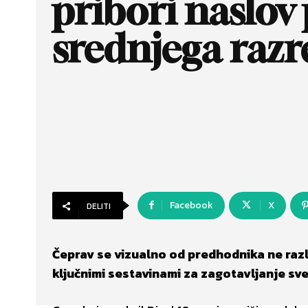
pribori naslov
srednjega razr
Facebook
X
DELITI
Čeprav se vizualno od predhodnika ne razl
ključnimi sestavinami za zagotavljanje sv