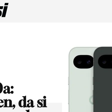
0a:
n, da si