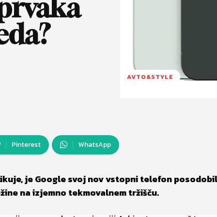
 prvaka
eda?
AVTO&STYLE
Pinterest
WhatsApp
ikuje, je Google svoj nov vstopni telefon posodobil
ežine na izjemno tekmovalnem tržišču.