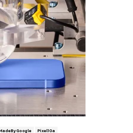
MadeByGoogle
Pixel10a