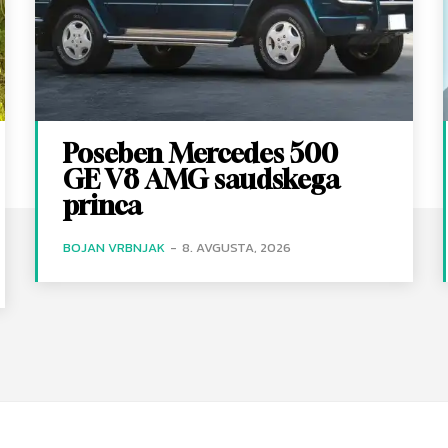
Poseben Mercedes 500
GE V8 AMG saudskega
princa
BOJAN VRBNJAK
-
8. AVGUSTA, 2026