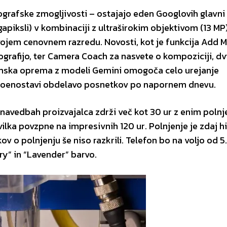
grafske zmogljivosti – ostajajo eden Googlovih glavni
apiksli) v kombinaciji z ultraširokim objektivom (13 MP)
ojem cenovnem razredu. Novosti, kot je funkcija Add Me
ografijo, ter Camera Coach
za nasvete o kompoziciji, dv
gramska oprema z modeli Gemini omogoča celo urejanje
o poenostavi obdelavo posnetkov po napornem dnevu.
o navedbah proizvajalca zdrži več kot 30 ur z enim polnj
ka povzpne na impresivnih 120 ur. Polnjenje je zdaj hi
v o polnjenju še niso razkrili. Telefon bo na voljo od 5
rry” in “Lavender” barvo.