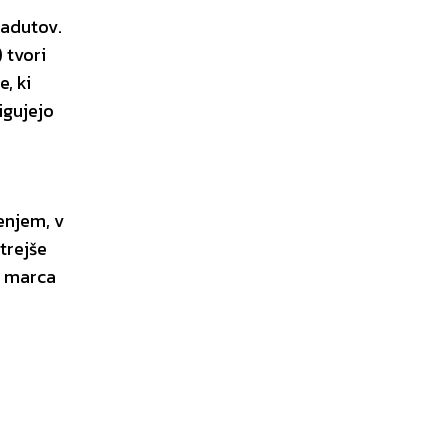
 adutov.
 tvori
, ki
igujejo
enjem, v
trejše
. marca