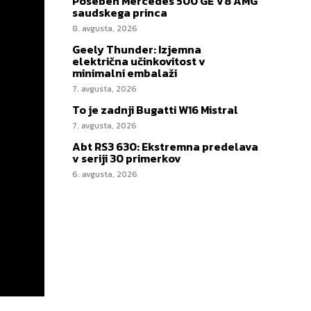
Poseben Mercedes 500 GE V8 AMG
saudskega princa
8. avgusta, 2026
Geely Thunder: Izjemna
električna učinkovitost v
minimalni embalaži
7. avgusta, 2026
To je zadnji Bugatti W16 Mistral
7. avgusta, 2026
Abt RS3 630: Ekstremna predelava
v seriji 30 primerkov
6. avgusta, 2026