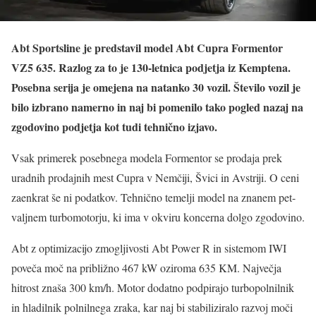
Abt Sportsline je predstavil model Abt Cupra Formentor
VZ5 635. Razlog za to je 130-letnica podjetja iz Kemptena.
Posebna serija je omejena na natanko 30 vozil. Število vozil je
bilo izbrano namerno in naj bi pomenilo tako pogled nazaj na
zgodovino podjetja kot tudi tehnično izjavo.
Vsak primerek posebnega modela Formentor se prodaja prek
uradnih prodajnih mest Cupra v Nemčiji, Švici in Avstriji. O ceni
zaenkrat še ni podatkov. Tehnično temelji model na znanem pet-
valjnem turbomotorju, ki ima v okviru koncerna dolgo zgodovino.
Abt z optimizacijo zmogljivosti Abt Power R in sistemom IWI
poveča moč na približno 467 kW oziroma 635 KM. Največja
hitrost znaša 300 km/h. Motor dodatno podpirajo turbopolnilnik
in hladilnik polnilnega zraka, kar naj bi stabiliziralo razvoj moči