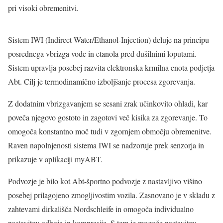
pri visoki obremenitvi.
Sistem IWI (Indirect Water/Ethanol-Injection) deluje na principu
posrednega vbrizga vode in etanola pred dušilnimi loputami.
Sistem upravlja posebej razvita elektronska krmilna enota podjetja
Abt. Cilj je termodinamično izboljšanje procesa zgorevanja.
Z dodatnim vbrizgavanjem se sesani zrak učinkovito ohladi, kar
poveča njegovo gostoto in zagotovi več kisika za zgorevanje. To
omogoča konstantno moč tudi v zgornjem območju obremenitve.
Raven napolnjenosti sistema IWI se nadzoruje prek senzorja in
prikazuje v aplikaciji myABT.
Podvozje je bilo kot Abt-športno podvozje z nastavljivo višino
posebej prilagojeno zmogljivostim vozila. Zasnovano je v skladu z
zahtevami dirkališča Nordschleife in omogoča individualno
nastavitev odboja in kompresije. S tem je mogoče nastavitev