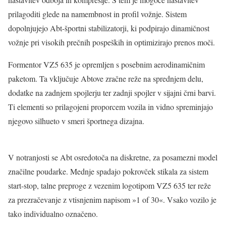
prilagoditi glede na namembnost in profil vožnje. Sistem
dopolnjujejo Abt-športni stabilizatorji, ki podpirajo dinamičnost
vožnje pri visokih prečnih pospeških in optimizirajo prenos moči.
Formentor VZ5 635 je opremljen s posebnim aerodinamičnim
paketom. Ta vključuje Abtove zračne reže na sprednjem delu,
dodatke na zadnjem spojlerju ter zadnji spojler v sijajni črni barvi.
Ti elementi so prilagojeni proporcem vozila in vidno spreminjajo
njegovo silhueto v smeri športnega dizajna.
V notranjosti se Abt osredotoča na diskretne, za posamezni model
značilne poudarke. Mednje spadajo pokrovček stikala za sistem
start-stop, talne preproge z vezenim logotipom VZ5 635 ter reže
za prezračevanje z vtisnjenim napisom »1 of 30«. Vsako vozilo je
tako individualno označeno.