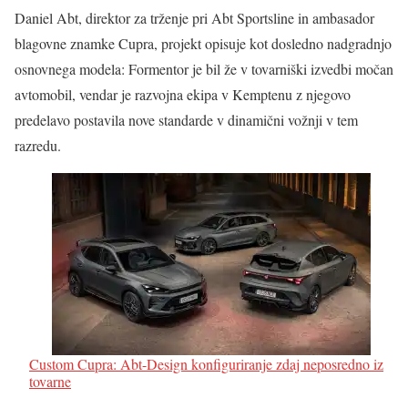
Daniel Abt, direktor za trženje pri Abt Sportsline in ambasador
blagovne znamke Cupra, projekt opisuje kot dosledno nadgradnjo
osnovnega modela: Formentor je bil že v tovarniški izvedbi močan
avtomobil, vendar je razvojna ekipa v Kemptenu z njegovo
predelavo postavila nove standarde v dinamični vožnji v tem
razredu.
Custom Cupra: Abt-Design konfiguriranje zdaj neposredno iz
tovarne