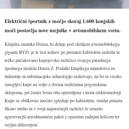
Električni športnik z močjo skoraj 1.600 konjskih
moči postavlja nove mejnike v avtomobilskem svetu.
Kitajska znamka Denza, ki deluje pod okriljem avtomobilskega
giganta BYD, je le šest tednov po premieri kabrioleta razkrila še
težko pričakovano kupejevsko različico svojega paradnega
športnega modela Denza Z. Podatki kitajskega ministrstva za
industrijo in informacijsko tehnologijo razkrivajo, da bo ta visoko
zmogljivi kupe na voljo z dvema različnima pogonskima
sklopoma, pri čemer bosta oba opremljena s tremi elektromotorji.
Kupe se oblikovno močno zgleduje po kabrioletu, vendar prinaša
fiksno streho in v svoji najmočnejši različici še izrazito
agresivnejši aerodinamični paket z opaznim zadnjim krilcem ter
večjim difuzorjem.