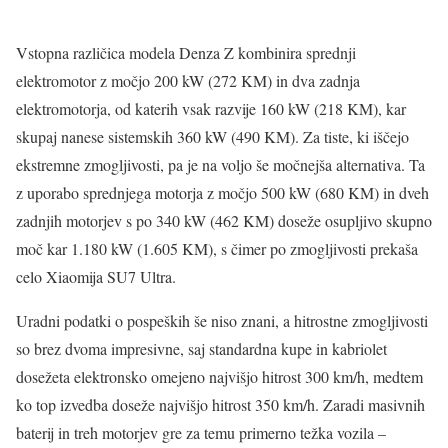
Vstopna različica modela Denza Z kombinira sprednji
elektromotor z močjo 200 kW (272 KM) in dva zadnja
elektromotorja, od katerih vsak razvije 160 kW (218 KM), kar
skupaj nanese sistemskih 360 kW (490 KM). Za tiste, ki iščejo
ekstremne zmogljivosti, pa je na voljo še močnejša alternativa. Ta
z uporabo sprednjega motorja z močjo 500 kW (680 KM) in dveh
zadnjih motorjev s po 340 kW (462 KM) doseže osupljivo skupno
moč kar 1.180 kW (1.605 KM), s čimer po zmogljivosti prekaša
celo Xiaomija SU7 Ultra.
Uradni podatki o pospeških še niso znani, a hitrostne zmogljivosti
so brez dvoma impresivne, saj standardna kupe in kabriolet
dosežeta elektronsko omejeno najvišjo hitrost 300 km/h, medtem
ko top izvedba doseže najvišjo hitrost 350 km/h. Zaradi masivnih
baterij in treh motorjev gre za temu primerno težka vozila –