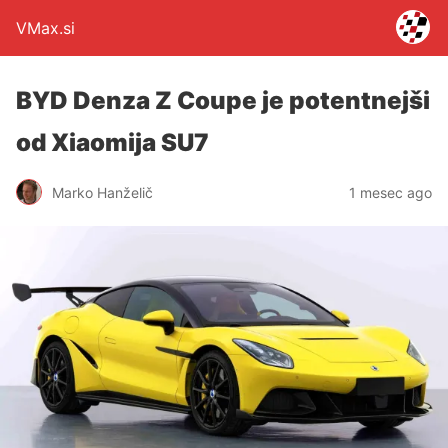
VMax.si
BYD Denza Z Coupe je potentnejši
od Xiaomija SU7
Marko Hanželič
1 mesec ago