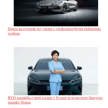
Denza na evropski trg vstopa z visokozmogljivim električnim
vozilom
BYD razmišlja o tretji tovarni v Evropi in uvaja novo blagovno
znamko Denza