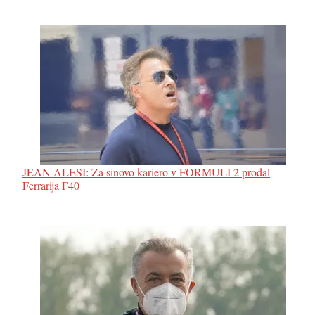
JEAN ALESI: Za sinovo kariero v FORMULI 2 prodal
Ferrarija F40