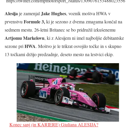
https://twitter.com/mpmotorsport_/status/1309076153488023556
Alesija
Jake Hughes
je zamenjal
, voznik moštva HWA v
Formule 3,
prvenstvu
ki je sezono z dvema zmagama končal na
sedmem mestu. 26-letni Britanec se bo pridružil izkušenemu
Artjomu Markelovu
, ki z Alesijem ni imel najboljše debitantske
HWA
sezone pri
. Moštvo je le trikrat osvojilo točke in s skupno
13 točkami držijo predzadnje, deseto mesto na lestvici ekip.
Konec sanj (in KARIERE) Giuliana ALESIJA?