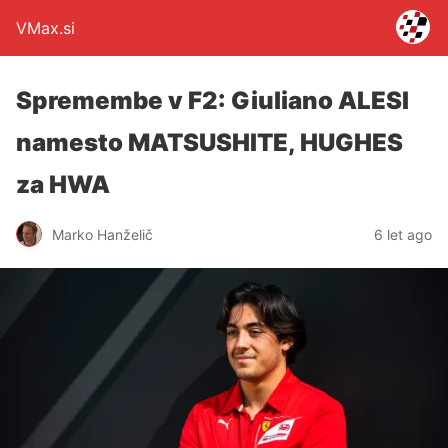
VMax.si
Spremembe v F2: Giuliano ALESI
namesto MATSUSHITE, HUGHES
za HWA
Marko Hanželič
6 let ago