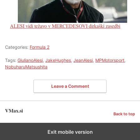
ALESI vidi težavo v MERCEDESOVI dirkaški zasedbi
Categories:
Formula 2
Tags:
GiulianoAlesi
,
JakeHughes
,
JeanAlesi
,
MPMotorsport
,
NobuharuMatsushita
Leave a Comment
VMax.si
Back to top
Exit mobile version