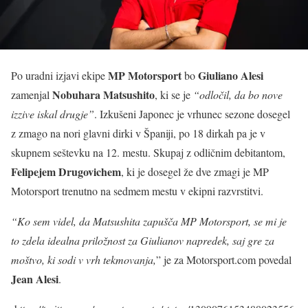
MP Motorsport
Giuliano Alesi
Po uradni izjavi ekipe
bo
Nobuhara Matsushito
zamenjal
, ki se je
“odločil, da bo nove
izzive iskal drugje”
. Izkušeni Japonec je vrhunec sezone dosegel
z zmago na nori glavni dirki v Španiji, po 18 dirkah pa je v
skupnem seštevku na 12. mestu. Skupaj z odličnim debitantom,
Felipejem Drugovichem
, ki je dosegel že dve zmagi je MP
Motorsport trenutno na sedmem mestu v ekipni razvrstitvi.
“Ko sem videl, da Matsushita zapušča MP Motorsport, se mi je
to zdela idealna priložnost za Giulianov napredek, saj gre za
moštvo, ki sodi v vrh tekmovanja,
” je za Motorsport.com povedal
Jean Alesi
.