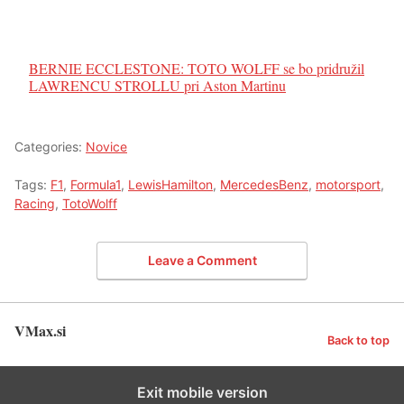
BERNIE ECCLESTONE: TOTO WOLFF se bo pridružil
LAWRENCU STROLLU pri Aston Martinu
Categories:
Novice
Tags:
F1
,
Formula1
,
LewisHamilton
,
MercedesBenz
,
motorsport
,
Racing
,
TotoWolff
Leave a Comment
VMax.si
Back to top
Exit mobile version