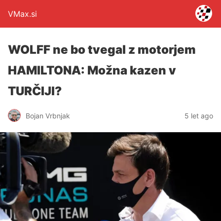
VMax.si
WOLFF ne bo tvegal z motorjem
HAMILTONA: Možna kazen v
TURČIJI?
Bojan Vrbnjak
5 let ago