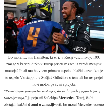
Bo moral Lewis Hamilton, ki se je v Rusiji veselil svoje 100.
zmage v karieri, dirko v Turčiji pričeti iz začelja zaradi menjave
motorja? In ali mu bo v tem primeru uspelo ublažiti kazen, kot je
to uspelo Verstappnu v Sočiju? Odločitev o tem, ali bo res prejel
novi motor, pa še ni sprejeta.
“
Preučujemo parametre motorjev, da ne bi imeli z njimi težav z
Mercedes
zanesljivostjo,
” je pojasnil šef ekipe
. Torej, če bi
dvomi o zanesljivosti
obstajali kakšni
, bo moral Mercedes vseeno