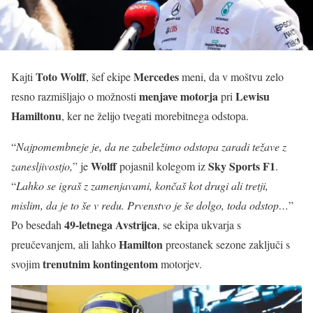
Toto Wolff
Mercedes
Kajti
, šef ekipe
meni, da v moštvu zelo
menjave motorja
Lewisu
resno razmišljajo o možnosti
pri
Hamiltonu
, ker ne želijo tvegati morebitnega odstopa.
“
Najpomembneje je, da ne zabeležimo odstopa zaradi težave z
Wolff
Sky Sports F1
zanesljivostjo,
” je
pojasnil kolegom iz
.
“
Lahko se igraš z zamenjavami, končaš kot drugi ali tretji,
mislim, da je to še v redu. Prvenstvo je še dolgo, toda odstop…
”
49-letnega Avstrijca
Po besedah
, se ekipa ukvarja s
Hamilton
preučevanjem, ali lahko
preostanek sezone zaključi s
trenutnim kontingentom
svojim
motorjev.