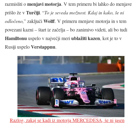
menjavi motorja
razmisliti o
. V tem primeru bi lahko do menjave
Turčiji
prišlo že v
. “
To je seveda možnost. Kdaj in kako, še ni
Wolff
odločeno,
” zaključi
. V primeru menjave motorja in s tem
povezani kazni – štart iz začelja – bo zanimivo videti, ali bo tudi
Hamiltonu
ublažiti kazen
uspelo v največji meri
, kot je to v
Verstappnu
Rusiji uspelo
.
Razlog, zakaj se kadi iz motorja MERCEDESA, še ni jasen