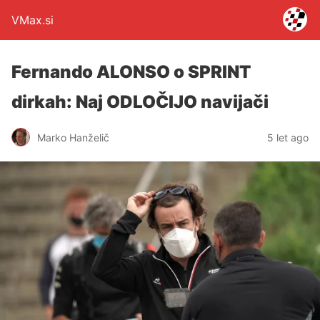
VMax.si
Fernando ALONSO o SPRINT
dirkah: Naj ODLOČIJO navijači
Marko Hanželič
5 let ago