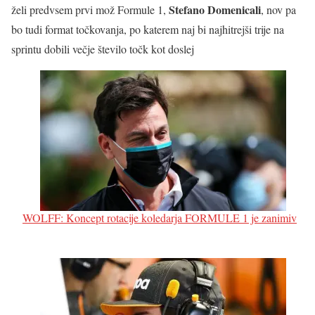
Stefano Domenicali
želi predvsem prvi mož Formule 1,
, nov pa
bo tudi format točkovanja, po katerem naj bi najhitrejši trije na
sprintu dobili večje število točk kot doslej
WOLFF: Koncept rotacije koledarja FORMULE 1 je zanimiv