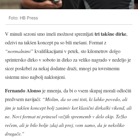
Foto: HB Press
tri takšne dirke
V minuli sezoni smo imeli možnost spremljati
,
odzivi na takšen koncept pa so bili mešani. Format z
“normalnimi”
kvalifikacijami v petek, sto kilometrov dolgo
sprintersko dirko v soboto in dirko za veliko nagrado v nedeljo je
sicer poskrbel za nekaj dodatne draži, mnogi pa tovrstnemu
sistemu niso najbolj naklonjeni.
Fernando Alonso
je mnenja, da bi o vsem skupaj morali odločiti
predvsem navijači:
“Mislim, da so oni tisti, ki lahko povedo, ali
jim je takšen koncept bolj zanimiv kot klasični dirkaški vikend, ali
ne. Novi format ni prinesel večjih sprememb v delo ekip. Težko
rečem, ali je bilo bolje zdaj ali prej, vem samo, da je nekoliko
drugače.”