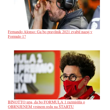
Fernando Alonso: Ga bo pravilnik 2021 zvabil nazaj v
Formulo 1?
BINOTTO upa, da bo FORMULA 1 razmislila o
OBRNJENEM vrstnem redu na ŠTARTU