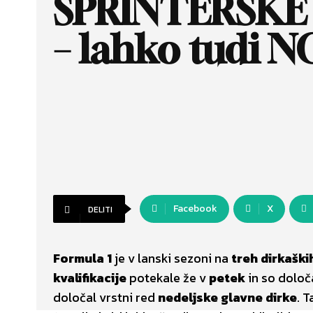
SPRINTERSKE
– lahko tudi 
Facebook
X
DELITI
Formula 1
je v lanski sezoni na
treh dirkaški
kvalifikacije
potekale že v
petek
in so določa
določal vrstni red
nedeljske glavne dirke
. 