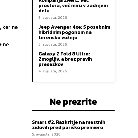
Kompanja Zwei L: Več
prostora, več miru v zadnjem
delu
5. avgusta, 2026
, ker ne
Jeep Avenger 4xe: S posebnim
hibridnim pogonom na
terensko vožnjo
e
ne
5. avgusta, 2026
Galaxy Z Fold 8 Ultra:
Zmogljiv, a brez pravih
presežkov
4. avgusta, 2026
Ne prezrite
Smart #2: Razkritje na mestnih
zidovih pred pariško premiero
5. avgusta, 2026