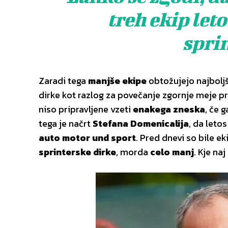
treh ekip let
sprin
Zaradi tega
manjše ekipe
obtožujejo najbolj
dirke kot razlog za povečanje zgornje meje p
niso pripravljene vzeti
enakega zneska
, če 
tega je načrt
Stefana Domenicalija
, da leto
auto motor und sport
. Pred dnevi so bile e
sprinterske dirke
, morda
celo manj
. Kje naj