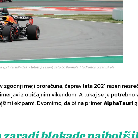
a sprinterskih dirk v letošnji sezoni, zato bo Formula 1 tudi letos organizirala
v zgodnji meji proračuna, čeprav leta 2021 razen nesre
imerjavi z običajnim vikendom. A tukaj se je potrebno 
jšimi ekipami. Dvomimo, da bi na primer
AlphaTauri
g
 zaradi blokade najboljši