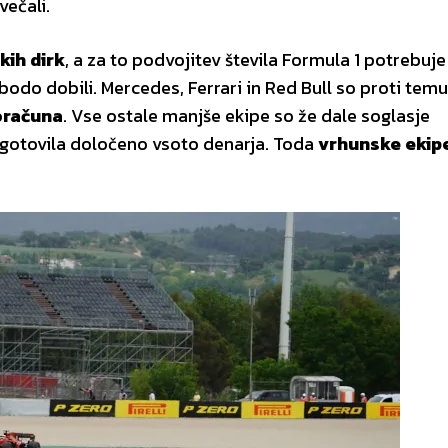
večali.
kih dirk
, a za to podvojitev števila Formula 1 potrebuje
 bodo dobili. Mercedes, Ferrari in Red Bull so proti temu
oračuna
. Vse ostale manjše ekipe so že dale soglasje
 zagotovila določeno vsoto denarja. Toda
vrhunske ekip