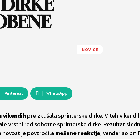
 DIRKE
NOBENE
NOVICE
Pinterest
WhatsApp
h vikendih
preizkušala sprinterske dirke. V teh vikendi
le vrstni red sobotne sprinterske dirke. Rezultat sledn
Ta novost je povzročila
mešane reakcije
, vendar so pri 