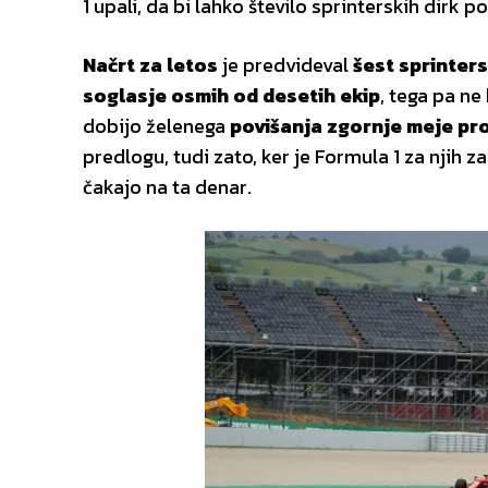
1 upali, da bi lahko število sprinterskih dirk po
Načrt za letos
je predvideval
šest sprinters
soglasje osmih od desetih ekip
, tega pa ne
dobijo želenega
povišanja zgornje meje pr
predlogu, tudi zato, ker je Formula 1 za njih
čakajo na ta denar.