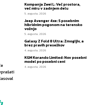
Kompanja Zwei L: Več prostora,
več miru v zadnjem delu
5. avgusta, 2026
Jeep Avenger 4xe: S posebnim
hibridnim pogonom na terensko
vožnjo
5. avgusta, 2026
Galaxy Z Fold 8 Ultra: Zmogljiv, a
brez pravih presežkov
4. avgusta, 2026
KGM Korando Limited: Nov posebni
model po posebni ceni
če
4. avgusta, 2026
vprašati
lasoval
h