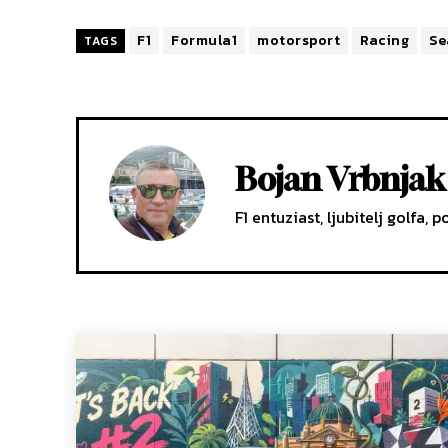
F1
Formula1
motorsport
Racing
Se
TAGS
Bojan Vrbnjak
F1 entuziast, ljubitelj golfa, p