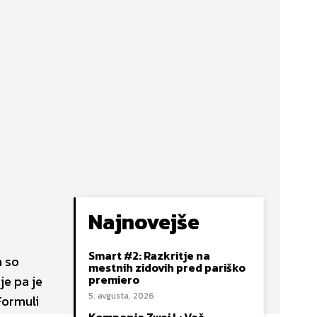
Najnovejše
Smart #2: Razkritje na
h so
mestnih zidovih pred pariško
premiero
je pa je
5. avgusta, 2026
Formuli