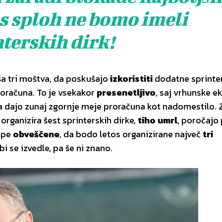
os sploh ne bomo imeli
terskih dirk!
ša tri moštva, da poskušajo
izkoristiti
dodatne sprinte
roračuna. To je vsekakor
presenetljivo
, saj vrhunske e
ga dajo zunaj zgornje meje proračuna kot nadomestilo. 
s organizira šest sprinterskih dirke,
tiho umrl
, poročajo 
kipe
obveščene
, da bodo letos organizirane največ
tri
 bi se izvedle, pa še ni znano.