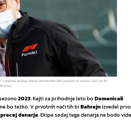
 v pogledu večjega števila sprinterskih dirk počakati na sezono 2023, ko bo
HB Press
a sezono
2023
. Kajti za prihodnje leto bo
Domenicali
ne bo težko. V prvotnih načrtih bi
Bahrajn
izvedel prvo
a
precej denarja
. Ekipe sedaj tega denarja ne bodo vide