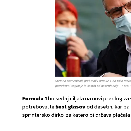
Stefano Domenicali, prvi mož Formule 1, bo tako moral
potreboval soglasje le šestih od desetih ekip – Foto: 
Formula 1
bo sedaj ciljala na novi predlog z
potreboval le
šest glasov
od desetih, kar pa 
sprintersko dirko, za katero bi država plačal