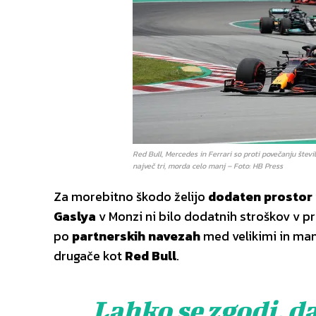
Red Bull, Mercedes in Ferrari so proti povečanju števil
največ tri, morda celo manj – Foto: HB Press
Za morebitno škodo želijo
dodaten prostor
Gaslya
v Monzi ni bilo dodatnih stroškov v pr
po
partnerskih navezah
med velikimi in man
drugače kot
Red Bull
.
Lahko se zgodi, da